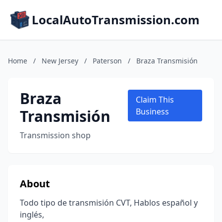
LocalAutoTransmission.com
Home
/
New Jersey
/
Paterson
/
Braza Transmisión
Braza
Claim This
Transmisión
Business
Transmission shop
About
Todo tipo de transmisión CVT, Hablos español y
inglés,